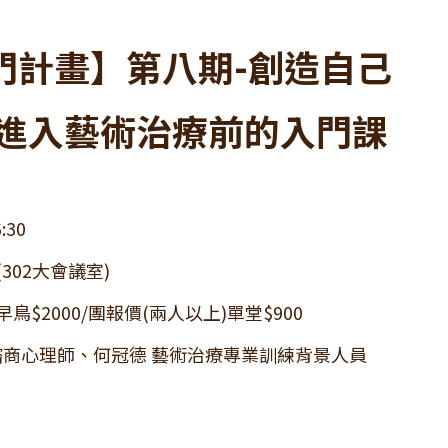
入門計畫】第八期-創造自己
進入藝術治療前的入門課
:30
(302大會議室)
鳥$2000/團報價(兩人以上)單堂$900
諮商心理師、何冠德 藝術治療專業訓練背景人員