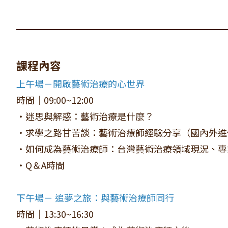
課程內容
上午場－開啟藝術治療的心世界
時間｜09:00~12:00
・迷思與解惑：藝術治療是什麼？
・求學之路甘苦談：藝術治療師經驗分享（國內外進
・如何成為藝術治療師：台灣藝術治療領域現況、專
・Q＆A時間
下午場－ 追夢之旅：與藝術治療師同行
時間｜13:30~16:30