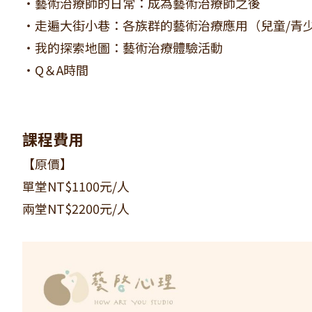
・藝術治療師的日常：成為藝術治療師之後
・走遍大街小巷：
各族群的藝術治療應用（兒童/青少
・
我的探索地圖：藝術治療體驗活動
・Q＆A時間
課程費用
【原價】
單堂NT$1100元/人
兩堂NT$2200元/人