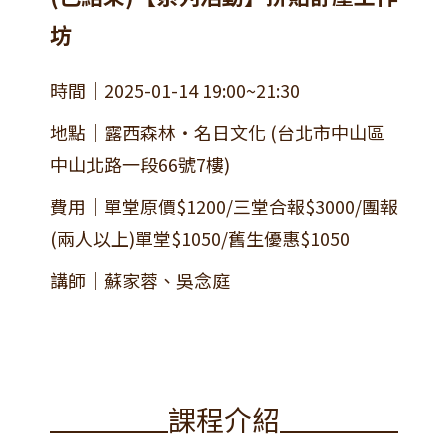
坊
時間｜2025-01-14 19:00~21:30
地點｜露西森林・名日文化 (台北市中山區
中山北路一段66號7樓)
費用｜單堂原價$1200/三堂合報$3000/團報
(兩人以上)單堂$1050/舊生優惠$1050
講師｜蘇家蓉、吳念庭
課程介紹