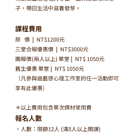
子，帶回生活中滋養發芽。
課程費用
原 價 | NT$1200元
三堂合報優惠價 | NT$3000元
團報價(兩人以上) 單堂 | NT$ 1050元
舊生優惠 單堂 | NT$ 1050元
（凡參與過藝啓心理工作室的任一活動即可
享有此優惠）
＊以上費用包含單次媒材使用費
報名人數
・人數：限額12人 (滿5人以上開課)