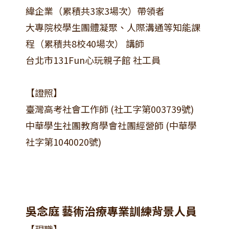
緯企業（累積共3家3場次）帶領者
大專院校學生團體凝聚、人際溝通等知能課
程（累積共8校40場次） 講師
台北市131Fun心玩親子館 社工員
【證照】
臺灣高考社會工作師 (社工字第003739號)
中華學生社團教育學會社團經營師 (中華學
社字第1040020號)
吳念庭 藝術治療專業訓練背景人員